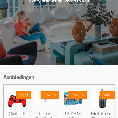
every product delivered to you
Aanbiedingen
Sale!
Op=Op
Op=Op
Sale!
Gioteck
Lotus
PLAYM
Metaltex