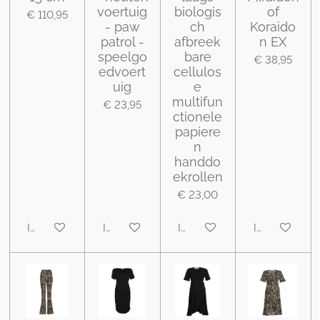
voertuig
biologis
of
€ 110,95
- paw
ch
Koraido
patrol -
afbreek
n EX
speelgo
bare
€ 38,95
edvoert
cellulos
uig
e
multifun
€ 23,95
ctionele
papiere
n
handdo
ekrollen
€ 23,00
In winkelwagen
In winkelwagen
In winkelwagen
In winkelwa