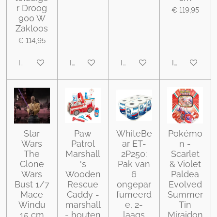
r Droog
€ 119,95
900 W
Zakloos
€ 114,95
In winkelwagen
In winkelwagen
In winkelwagen
In winkelwa
Star
Paw
WhiteBe
Pokémo
Wars
Patrol
ar ET-
n -
The
Marshall
2P250:
Scarlet
Clone
's
Pak van
& Violet
Wars
Wooden
6
Paldea
Bust 1/7
Rescue
ongepar
Evolved
Mace
Caddy -
fumeerd
Summer
Windu
marshall
e, 2-
Tin
15 cm
- houten
laags
Miraidon