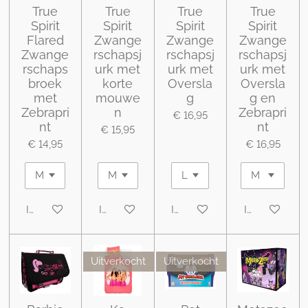
True
True
True
True
Spirit
Spirit
Spirit
Spirit
Flared
Zwange
Zwange
Zwange
Zwange
rschapsj
rschapsj
rschapsj
rschaps
urk met
urk met
urk met
broek
korte
Oversla
Oversla
met
mouwe
g
g en
Zebrapri
n
Zebrapri
€ 16,95
nt
nt
€ 15,95
€ 14,95
€ 16,95
In winkelwagen
In winkelwagen
In winkelwagen
In winkelwa
Uitverkocht
Uitverkocht