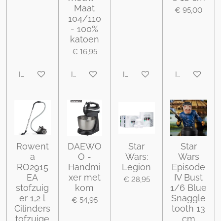
Maat
€ 95,00
104/110
- 100%
katoen
€ 16,95
In winkelwagen
In winkelwagen
In winkelwagen
In winkelwa
Rowent
DAEWO
Star
Star
a
O -
Wars:
Wars
RO2915
Handmi
Legion
Episode
EA
xer met
IV Bust
€ 28,95
stofzuig
kom
1/6 Blue
er 1,2 l
Snaggle
€ 54,95
Cilinders
tooth 13
tofzuige
cm