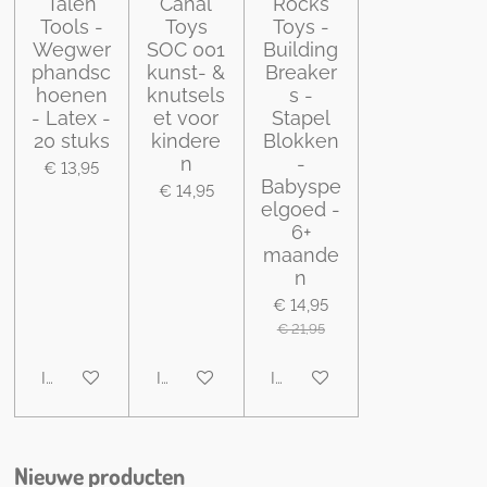
Talen
Canal
Rocks
Tools -
Toys
Toys -
Wegwer
SOC 001
Building
phandsc
kunst- &
Breaker
hoenen
knutsels
s -
- Latex -
et voor
Stapel
20 stuks
kindere
Blokken
n
-
€ 13,95
Babyspe
€ 14,95
elgoed -
6+
maande
n
€ 14,95
€ 21,95
In winkelwagen
In winkelwagen
In winkelwagen
Nieuwe producten