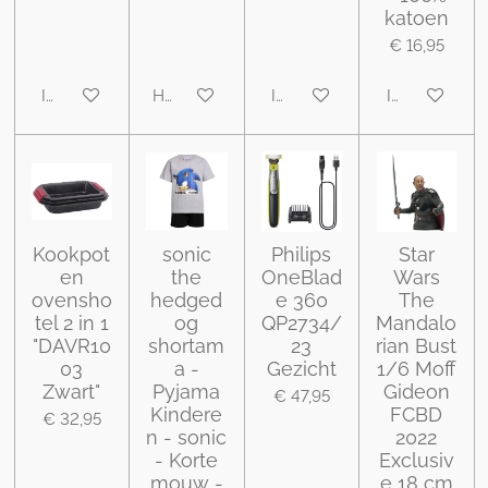
katoen
€ 16,95
In winkelwagen
Houd mij op de hoogte
In winkelwagen
In winkelwa
Kookpot
sonic
Philips
Star
en
the
OneBlad
Wars
ovensho
hedged
e 360
The
tel 2 in 1
og
QP2734/
Mandalo
"DAVR10
shortam
23
rian Bust
03
a -
Gezicht
1/6 Moff
Zwart"
Pyjama
Gideon
€ 47,95
Kindere
FCBD
€ 32,95
n - sonic
2022
- Korte
Exclusiv
mouw -
e 18 cm