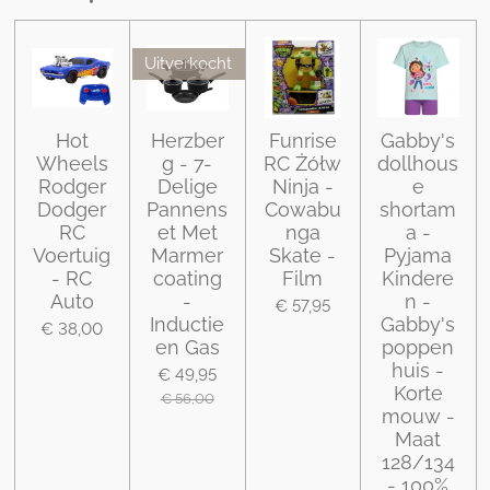
Uitverkocht
Hot
Herzber
Funrise
Gabby's
Wheels
g - 7-
RC Żółw
dollhous
Rodger
Delige
Ninja -
e
Dodger
Pannens
Cowabu
shortam
RC
et Met
nga
a -
Voertuig
Marmer
Skate -
Pyjama
- RC
coating
Film
Kindere
Auto
-
n -
€ 57,95
Inductie
Gabby's
€ 38,00
en Gas
poppen
huis -
€ 49,95
Korte
€ 56,00
mouw -
Maat
128/134
- 100%