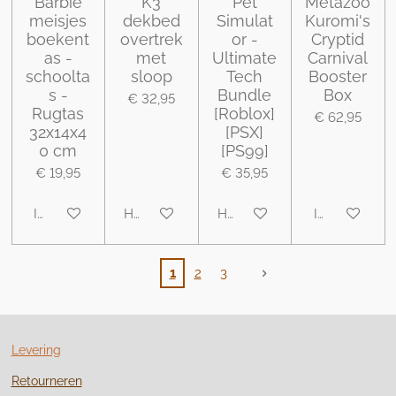
Barbie
K3
Pet
Metazoo
meisjes
dekbed
Simulat
Kuromi's
boekent
overtrek
or -
Cryptid
as -
met
Ultimate
Carnival
schoolta
sloop
Tech
Booster
s -
Bundle
Box
€ 32,95
Rugtas
[Roblox]
€ 62,95
32x14x4
[PSX]
0 cm
[PS99]
€ 19,95
€ 35,95
In winkelwagen
Houd mij op de hoogte
Houd mij op de hoogte
In winkelwa
1
2
3
Levering
Retourneren