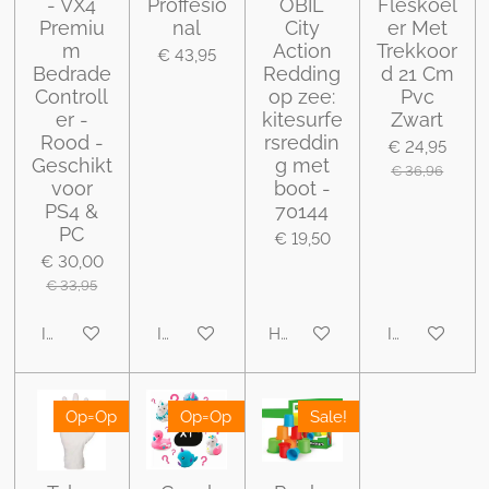
- VX4
Proffesio
OBIL
Fleskoel
Premiu
nal
City
er Met
m
Action
Trekkoor
€ 43,95
Bedrade
Redding
d 21 Cm
Controll
op zee:
Pvc
er -
kitesurfe
Zwart
Rood -
rsreddin
€ 24,95
Geschikt
g met
€ 36,96
voor
boot -
PS4 &
70144
PC
€ 19,50
€ 30,00
€ 33,95
In winkelwagen
In winkelwagen
Houd mij op de hoogte
In winkelwa
Op=Op
Op=Op
Sale!