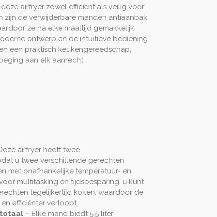
deze airfryer zowel efficiënt als veilig voor
en zijn de verwijderbare manden antiaanbak
ardoor ze na elke maaltijd gemakkelijk
moderne ontwerp en de intuïtieve bediening
en een praktisch keukengereedschap,
voeging aan elk aanrecht.
Deze airfryer heeft twee
dat u twee verschillende gerechten
iden met onafhankelijke temperatuur- en
voor multitasking en tijdsbesparing, u kunt
rechten tegelijkertijd koken, waardoor de
en efficiënter verloopt.
 totaal
– Elke mand biedt 5,5 liter