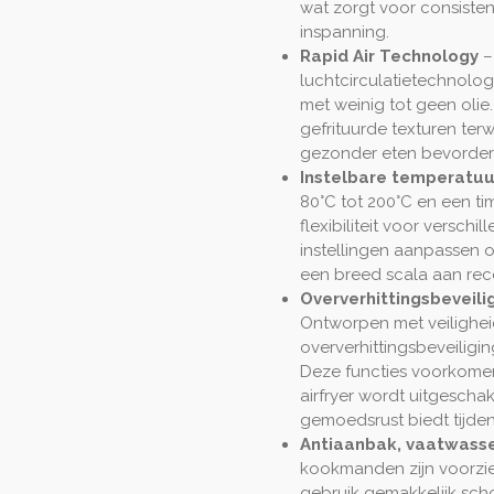
wat zorgt voor consisten
inspanning.
Rapid Air Technology
–
luchtcirculatietechnolog
met weinig tot geen olie
gefrituurde texturen terw
gezonder eten bevordert 
Instelbare temperatuu
80°C tot 200°C en een ti
flexibiliteit voor versch
instellingen aanpassen o
een breed scala aan rece
Oververhittingsbeveili
Ontworpen met veilighei
oververhittingsbeveiligi
Deze functies voorkomen
airfryer wordt uitgescha
gemoedsrust biedt tijden
Antiaanbak, vaatwass
kookmanden zijn voorzi
gebruik gemakkelijk scho