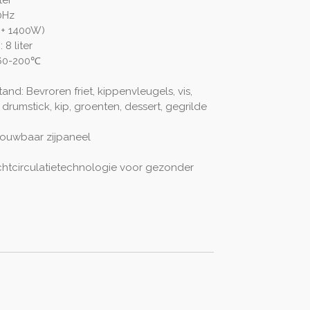
ter
0Hz
 + 1400W)
 8 liter
 60-200℃
nd: Bevroren friet, kippenvleugels, vis,
 drumstick, kip, groenten, dessert, gegrilde
vouwbaar zijpaneel
htcirculatietechnologie voor gezonder