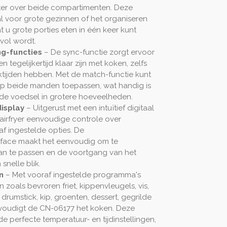
 liter over beide compartimenten. Deze
aal voor grote gezinnen of het organiseren
 u grote porties eten in één keer kunt
vol wordt.
g-functies
– De sync-functie zorgt ervoor
tegelijkertijd klaar zijn met koken, zelfs
ktijden hebben. Met de match-functie kunt
 op beide manden toepassen, wat handig is
fde voedsel in grotere hoeveelheden.
isplay
– Uitgerust met een intuïtief digitaal
airfryer eenvoudige controle over
af ingestelde opties. De
erface maakt het eenvoudig om te
aan te passen en de voortgang van het
snelle blik.
n
– Met vooraf ingestelde programma's
zoals bevroren friet, kippenvleugels, vis,
 drumstick, kip, groenten, dessert, gegrilde
voudigt de CN-06177 het koken. Deze
e perfecte temperatuur- en tijdinstellingen,