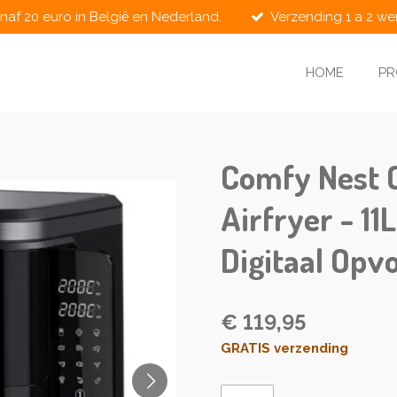
naf 20 euro in België en Nederland.
Verzending 1 a 2 w
HOME
P
Comfy Nest 
Airfryer - 11
Digitaal Opv
€ 119,95
GRATIS verzending