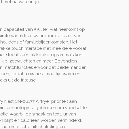
art met nauwkeurige
n capaciteit van 5,5 liter, wat neerkomt op
te van 11 liter, waardoor deze airfryer
ishoudens of familiebijeenkomsten. Het
strakke touchinterface met meerdere vooraf
met slechts één tik kookprogramma's kunt
t, kip, zeevruchten en meer. Bovendien
en matchfuncties ervoor dat beide manden
t koken, zodat u uw hele maaltijd warm en
eks uit de friteuse.
Nest CN-06177 Airfryer prioriteit aan
ir Technology te gebruiken om voedsel te
 olie, waarbij de smaak en textuur van
 blijft en calorieën worden verminderd.
ls automatische uitschakeling en