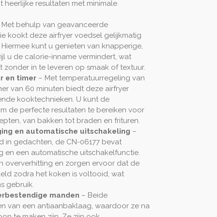
t heerlijke resultaten met minimale
 Met behulp van geavanceerde
ie kookt deze airfryer voedsel gelijkmatig
. Hiermee kunt u genieten van knapperige,
ijl u de calorie-inname vermindert, wat
zonder in te leveren op smaak of textuur.
r en timer
– Met temperatuurregeling van
mer van 60 minuten biedt deze airfryer
illende kooktechnieken. U kunt de
m de perfecte resultaten te bereiken voor
pten, van bakken tot braden en frituren.
ging en automatische uitschakeling
–
d in gedachten, de CN-06177 bevat
ng en een automatische uitschakelfunctie.
 oververhitting en zorgen ervoor dat de
keld zodra het koken is voltooid, wat
s gebruik.
erbestendige manden
– Beide
en van een antiaanbaklaag, waardoor ze na
on te maken zijn. Ze zijn ook