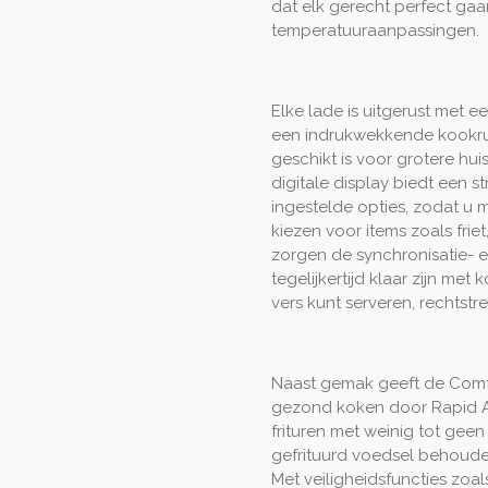
dat elk gerecht perfect ga
temperatuuraanpassingen.
Elke lade is uitgerust met ee
een indrukwekkende kookruim
geschikt is voor grotere hu
digitale display biedt een 
ingestelde opties, zodat u 
kiezen voor items zoals frie
zorgen de synchronisatie- 
tegelijkertijd klaar zijn me
vers kunt serveren, rechtstre
Naast gemak geeft de Comfy 
gezond koken door Rapid A
frituren met weinig tot geen
gefrituurd voedsel behouden
Met veiligheidsfuncties zoa