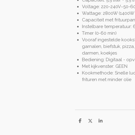
Capaciteit: 5,5 liter + 5,5 li
Voltage: 220-240V~50-6
Wattage: 2800W (1400W
Capaciteit met frituurpan:
Instelbare temperatuur:
Timer (0-60 min)
Vooraf ingestelde kooksta
garnalen, biefstuk, pizza,
darmen, koekjes
Bediening: Digitaal - op
Met kijkvenster: GEEN
Kookmethode: Snelle luc
frituren met minder olie
D
D
S
e
e
h
l
e
a