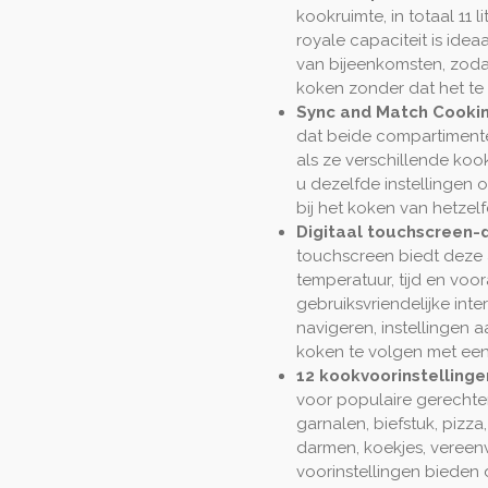
kookruimte, in totaal 11
royale capaciteit is ide
van bijeenkomsten, zodat
koken zonder dat het te 
Sync and Match Cookin
dat beide compartimenten 
als ze verschillende koo
u dezelfde instellingen
bij het koken van hetzel
Digitaal touchscreen-d
touchscreen biedt deze 
temperatuur, tijd en voor
gebruiksvriendelijke int
navigeren, instellingen 
koken te volgen met een 
12 kookvoorinstellinge
voor populaire gerechten 
garnalen, biefstuk, pizza,
darmen, koekjes, vereen
voorinstellingen bieden d