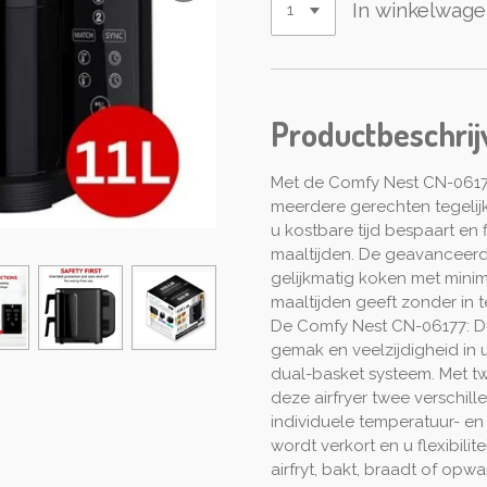
In winkelwag
Productbeschrij
Met de Comfy Nest CN-06177 
meerdere gerechten tegelijk
u kostbare tijd bespaart en f
maaltijden. De geavanceerd
gelijkmatig koken met minim
maaltijden geeft zonder in 
De Comfy Nest CN-06177: Dua
gemak en veelzijdigheid in 
dual-basket systeem. Met 
deze airfryer twee verschil
individuele temperatuur- en
wordt verkort en u flexibilite
airfryt, bakt, braadt of opw