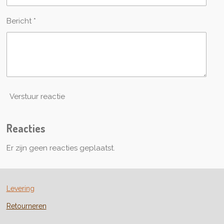
e
n
Bericht *
Verstuur reactie
Reacties
Er zijn geen reacties geplaatst.
Levering
Retourneren