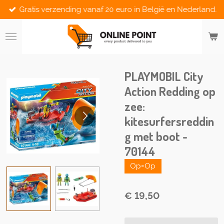
Gratis verzending vanaf 20 euro in België en Nederland.
Ga
direct
naar
de
hoofdinhoud
PLAYMOBIL City
Action Redding op
zee:
kitesurfersreddin
g met boot -
70144
Op=Op
€ 19,50