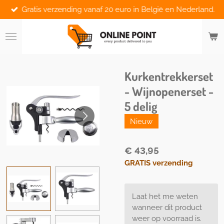
Gratis verzending vanaf 20 euro in België en Nederland.
Ga
direct
naar
de
hoofdinhoud
Kurkentrekkerset
- Wijnopenerset -
5 delig
Nieuw
€ 43,95
GRATIS verzending
Laat het me weten
wanneer dit product
weer op voorraad is.