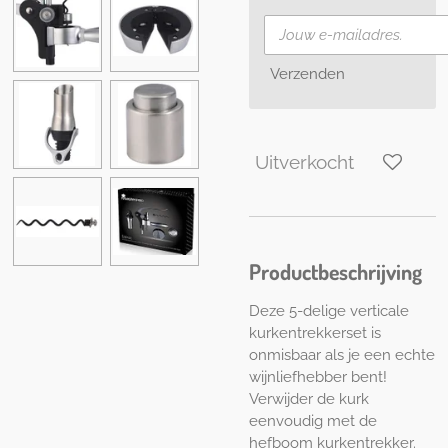
Verzenden
Uitverkocht
Productbeschrijving
Deze 5-delige verticale
kurkentrekkerset is
onmisbaar als je een echte
wijnliefhebber bent!
Verwijder de kurk
eenvoudig met de
hefboom kurkentrekker.