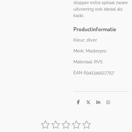
stopper extra spiraal zware
uitvoering ook ideaal als
kado.
Productinformatie
Kleur: zilver
Merk: Masterpro
Materiaal: RVS
EAN 6941349517757
D
D
S
D
e
e
h
e
l
e
a
l
e
l
r
e
1
2
3
4
5
n
e
n
S
R
t
a