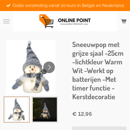
Gratis verzending vanaf 20 euro in België en Nederland.
Ga
direct
naar
de
hoofdinhoud
Sneeuwpop met
grijze sjaal -25cm
-lichtkleur Warm
Wit -Werkt op
batterijen -Met
timer functie -
Kerstdecoratie
€ 12,95