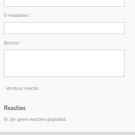
s
e
e
e
e
t
n
n
n
n
e
E-mailadres *
r
r
e
n
Bericht *
Verstuur reactie
Reacties
Er zijn geen reacties geplaatst.