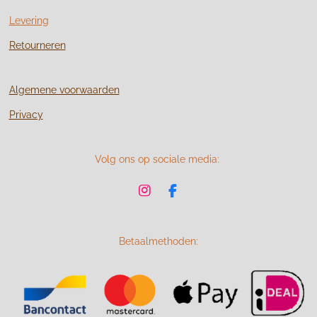
Levering
Retourneren
Algemene voorwaarden
Privacy
Volg ons op sociale media:
I
F
n
a
s
c
t
e
Betaalmethoden:
a
b
g
o
r
o
a
k
m