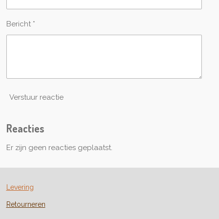
r
e
n
Bericht *
Verstuur reactie
Reacties
Er zijn geen reacties geplaatst.
Levering
Retourneren