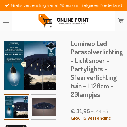
Gratis verzending vanaf 20 euro in België en Nederland.
Ga
direct
naar
de
hoofdinhoud
Lumineo Led
Parasolverlichting
- Lichtsnoer -
Partylights -
Sfeerverlichting
tuin - L120cm -
20lampjes
€ 31,95
€ 44,95
GRATIS verzending