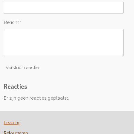
r
r
e
n
Bericht *
Verstuur reactie
Reacties
Er zijn geen reacties geplaatst.
Levering
Retourneren