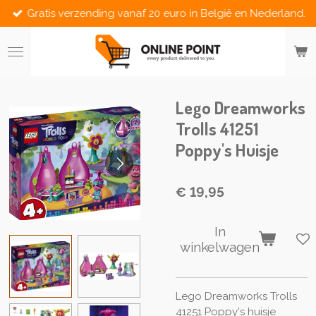
Gratis verzending vanaf 20 euro in België en Nederland.
Ga
direct
naar
de
hoofdinhoud
Lego Dreamworks
Trolls 41251
Poppy's Huisje
€ 19,95
In
winkelwagen
Lego Dreamworks Trolls
41251 Poppy's huisje