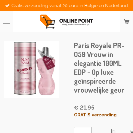
Gratis verzending vanaf 20 euro in België en Nederland.
Ga
direct
naar
de
hoofdinhoud
Paris Royale PR-
059 Vrouw in
elegantie 100ML
EDP - Op luxe
geïnspireerde
vrouwelijke geur
€ 21,95
GRATIS verzending
In