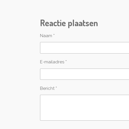
a
t
i
Reactie plaatsen
n
g
:
Naam *
0
s
t
e
E-mailadres *
r
r
e
n
Bericht *