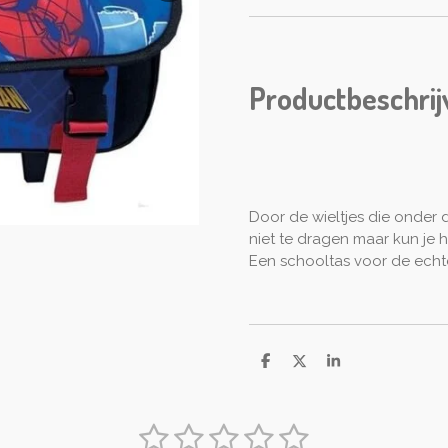
Productbeschrij
Door de wieltjes die onder d
niet te dragen maar kun je 
Een schooltas voor de echt
D
D
S
e
e
h
l
e
a
e
l
r
1
2
3
4
5
n
e
S