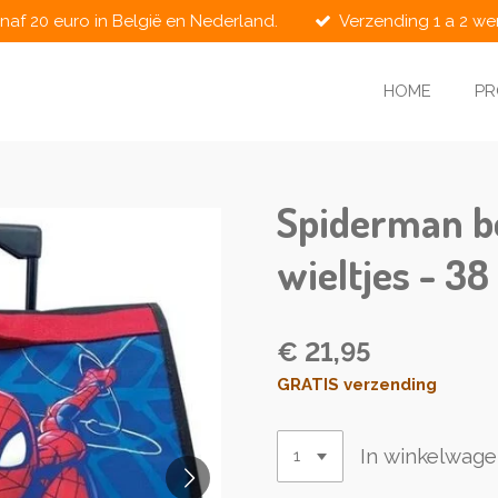
naf 20 euro in België en Nederland.
Verzending 1 a 2 w
HOME
P
Spiderman b
wieltjes - 3
€ 21,95
GRATIS verzending
In winkelwag