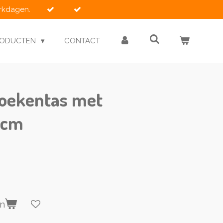
erkdagen.
RODUCTEN
CONTACT
oekentas met
8 cm
en