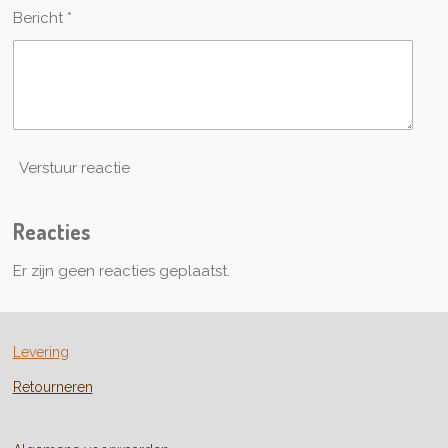
n
Bericht *
Verstuur reactie
Reacties
Er zijn geen reacties geplaatst.
Levering
Retourneren