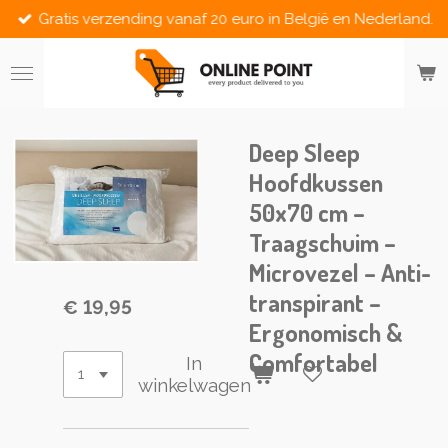
Gratis verzending vanaf 20 euro in België en Nederland.
Ga
direct
naar
de
hoofdinhoud
Deep Sleep
Hoofdkussen
50x70 cm –
Traagschuim –
Microvezel – Anti-
transpirant –
€ 19,95
Ergonomisch &
Comfortabel
In
winkelwagen