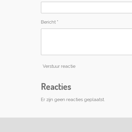
r
e
n
Bericht *
Verstuur reactie
Reacties
Er zijn geen reacties geplaatst.