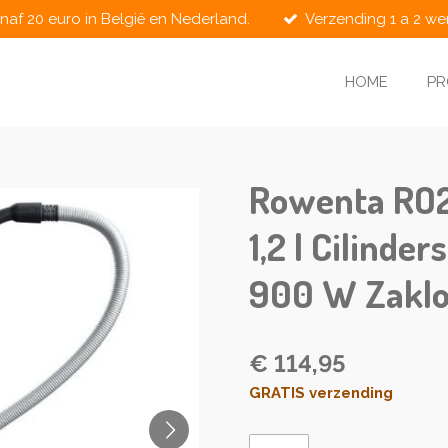
naf 20 euro in België en Nederland.
Verzending 1 a 2 w
HOME
P
Rowenta RO2
1,2 l Cilinde
900 W Zaklo
€ 114,95
GRATIS verzending