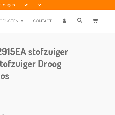
erkdagen.
RODUCTEN
CONTACT
915EA stofzuiger
rstofzuiger Droog
os