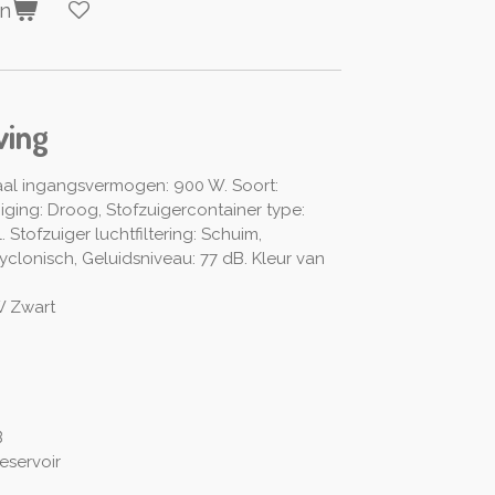
en
ving
l ingangsvermogen: 900 W. Soort:
iniging: Droog, Stofzuigercontainer type:
l. Stofzuiger luchtfiltering: Schuim,
clonisch, Geluidsniveau: 77 dB. Kleur van
 W Zwart
B
reservoir