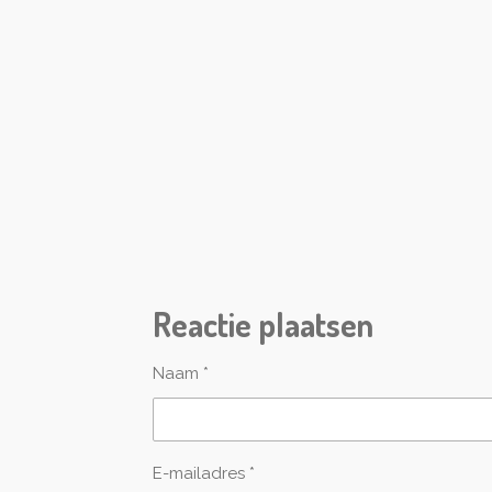
R
a
t
i
Reactie plaatsen
n
g
:
Naam *
0
s
t
e
E-mailadres *
r