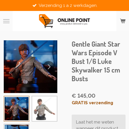
Verzending 1 a 2 werkdagen.
Ga
direct
naar
de
hoofdinhoud
Gentle Giant Star
Wars Episode V
Bust 1/6 Luke
Skywalker 15 cm
Busts
€ 145,00
GRATIS verzending
Laat het me weten
wanneer dit product