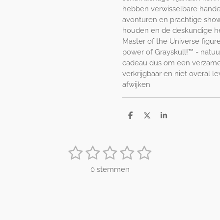
hebben verwisselbare hande
avonturen en prachtige sho
houden en de deskundige he
Master of the Universe figur
power of Grayskull!™ - natuu
cadeau dus om een verzameli
verkrijgbaar en niet overal 
afwijken.
D
D
S
e
e
h
l
e
a
e
l
r
1
2
3
4
5
n
e
S
t
s
s
s
s
s
e
0 stemmen
m
t
t
t
t
t
m
e
e
e
e
e
e
n
r
r
r
r
r