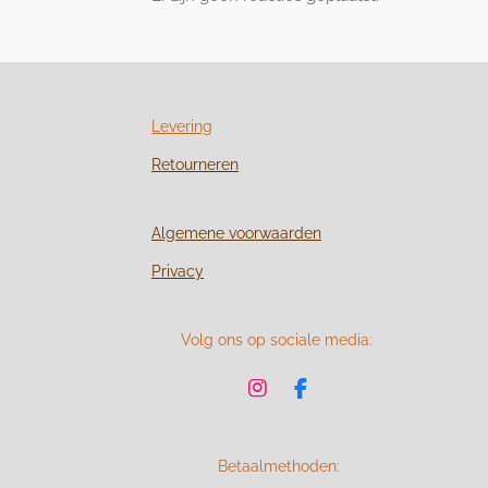
Levering
Retourneren
Algemene voorwaarden
Privacy
Volg ons op sociale media:
I
F
n
a
s
c
t
e
Betaalmethoden:
a
b