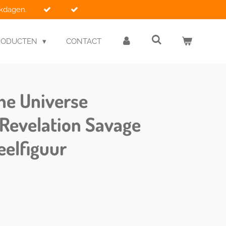
rkdagen.
RODUCTEN
CONTACT
he Universe
Revelation Savage
elfiguur