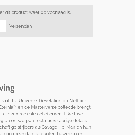
 dit product weer op voorraad is.
Verzenden
ving
 of the Universe: Revelation op Netflix is
Eternia™ en de Masterverse collectie brengt
 al even radicale actiefiguren. Elke luxe
oog en ontworpen met nauwkeurige details
ldhaftige strijders als Savage He-Man en hun
nnen op meer dan 30 punten bewegen en