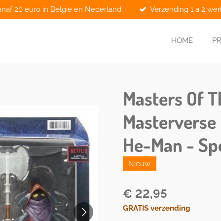
anaf 20 euro in België en Nederland.
Verzending 1 a 2 we
HOME
P
Masters Of T
Masterverse 
He-Man - Spe
Nieuw
€ 22,95
GRATIS verzending