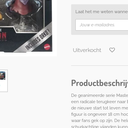
Laat het me weten wanneer
Uitverkocht
Productbeschrij
De geanimeerde serie Masters
een radicale terugkeer naar 
de nieuwe start tot leven met
figuur is ongeveer 18 cm h
waar fans gek op zijn. De he
schurkachtige vijanden ku