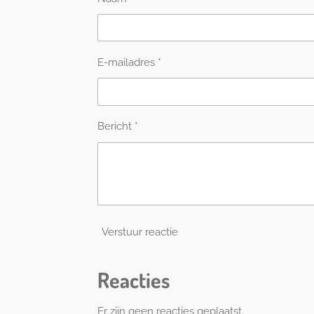
0
s
t
e
E-mailadres *
r
r
e
n
Bericht *
Verstuur reactie
Reacties
Er zijn geen reacties geplaatst.