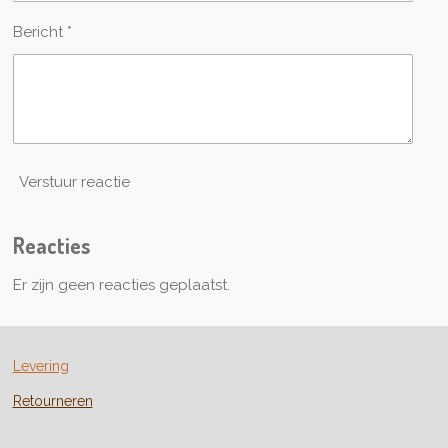
e
n
Bericht *
Verstuur reactie
Reacties
Er zijn geen reacties geplaatst.
Levering
Retourneren