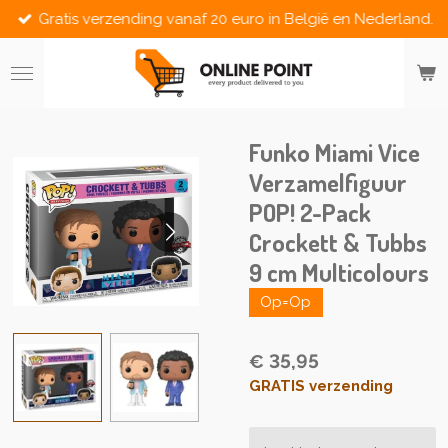
Gratis verzending vanaf 20 euro in België en Nederland.
Ga
direct
naar
de
hoofdinhoud
Funko Miami Vice
Verzamelfiguur
POP! 2-Pack
Crockett & Tubbs
9 cm Multicolours
Op=Op
€ 35,95
GRATIS verzending