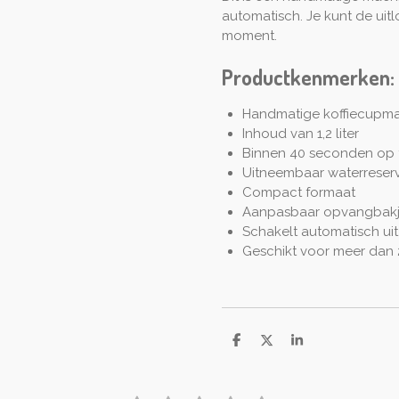
automatisch. Je kunt de ui
moment.
Productkenmerken:
Handmatige koffiecupm
Inhoud van 1,2 liter
Binnen 40 seconden op 
Uitneembaar waterreserv
Compact formaat
Aanpasbaar opvangbakje
Schakelt automatisch uit
Geschikt voor meer dan 2
D
D
S
e
e
h
l
e
a
e
l
r
n
e