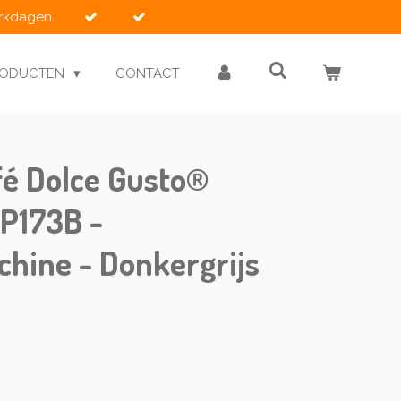
erkdagen.
RODUCTEN
CONTACT
fé Dolce Gusto®
KP173B -
hine - Donkergrijs