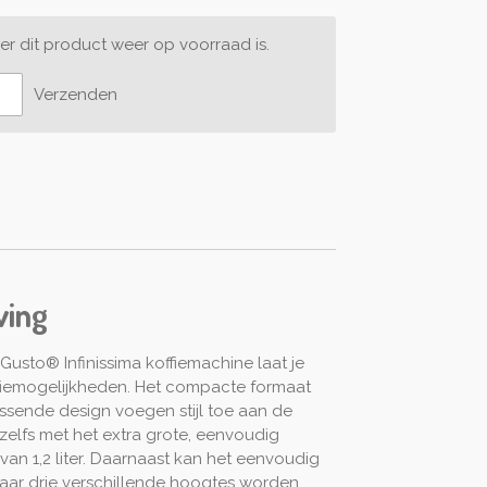
r dit product weer op voorraad is.
Verzenden
ving
sto® Infinissima koffiemachine laat je
fiemogelijkheden. Het compacte formaat
ssende design voegen stijl toe aan de
elfs met het extra grote, eenvoudig
van 1,2 liter. Daarnaast kan het eenvoudig
ar drie verschillende hoogtes worden