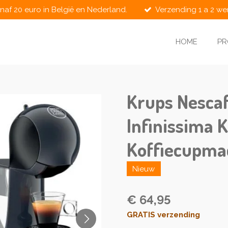
naf 20 euro in België en Nederland.
Verzending 1 a 2 w
HOME
P
Krups Nesca
Infinissima 
Koffiecupmac
Nieuw
€ 64,95
GRATIS verzending