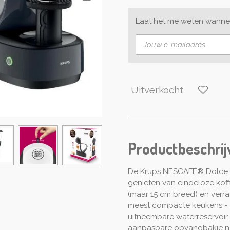
Laat het me weten wannee
Uitverkocht
Productbeschrij
De Krups NESCAFÉ® Dolce Gu
genieten van eindeloze kof
(maar 15 cm breed) en verra
meest compacte keukens - z
uitneembare waterreservoir 
aanpasbare opvangbakje na