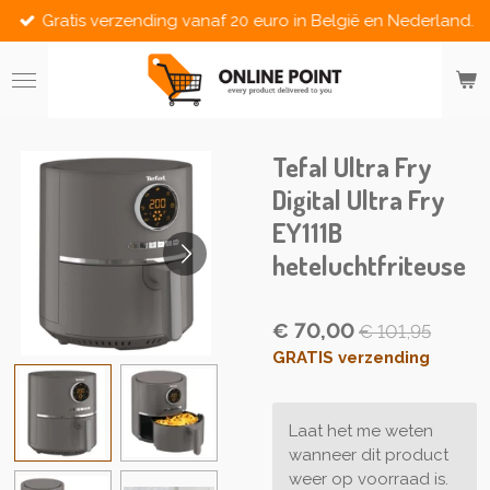
Gratis verzending vanaf 20 euro in België en Nederland.
Ga
direct
naar
de
hoofdinhoud
Tefal Ultra Fry
Digital Ultra Fry
EY111B
heteluchtfriteuse
€ 70,00
€ 101,95
GRATIS verzending
Laat het me weten
wanneer dit product
weer op voorraad is.