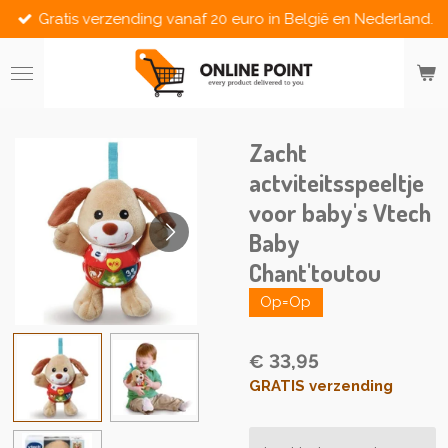
Gratis verzending vanaf 20 euro in België en Nederland.
Ga
direct
naar
de
hoofdinhoud
Zacht
actviteitsspeeltje
voor baby's Vtech
Baby
Chant'toutou
Op=Op
€ 33,95
GRATIS verzending