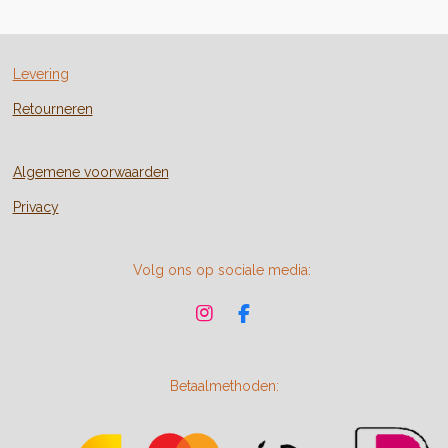
n
e
n
Levering
Retourneren
Algemene voorwaarden
Privacy
Volg ons op sociale media:
I
F
n
a
s
c
t
e
Betaalmethoden:
a
b
g
o
r
o
a
k