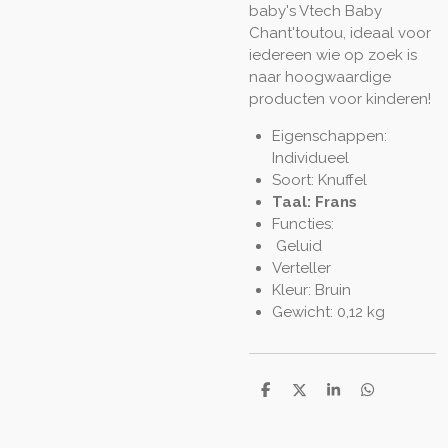
baby's Vtech Baby
Chant'toutou
, ideaal voor
iedereen wie op zoek is
naar hoogwaardige
producten voor kinderen!
Eigenschappen:
Individueel
Soort: Knuffel
Taal: Frans
Functies:
Geluid
Verteller
Kleur: Bruin
Gewicht: 0,12 kg
D
D
S
D
e
e
h
e
l
e
a
l
e
l
r
e