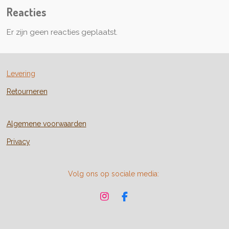
Reacties
Er zijn geen reacties geplaatst.
Levering
Retourneren
Algemene voorwaarden
Privacy
Volg ons op sociale media:
I
F
n
a
s
c
t
e