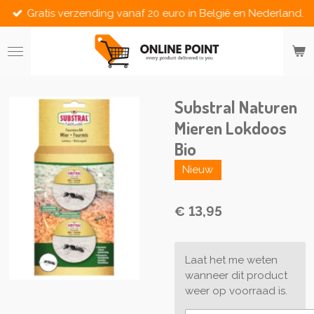
Gratis verzending vanaf 20 euro in België en Nederland.
Ga
direct
naar
de
hoofdinhoud
Substral Naturen
Mieren Lokdoos
Bio
Nieuw
€ 13,95
Laat het me weten
wanneer dit product
weer op voorraad is.