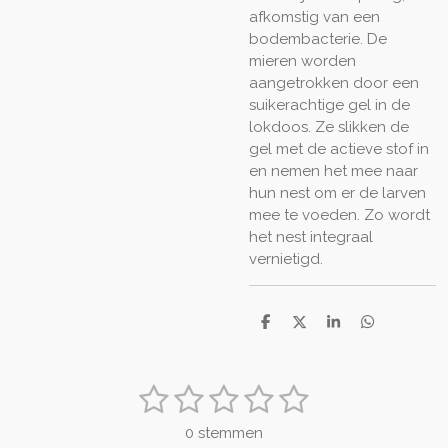
afkomstig van een
bodembacterie. De
mieren worden
aangetrokken door een
suikerachtige gel in de
lokdoos. Ze slikken de
gel met de actieve stof in
en nemen het mee naar
hun nest om er de larven
mee te voeden. Zo wordt
het nest integraal
vernietigd.
D
D
S
D
e
e
h
e
l
e
a
l
e
l
r
e
1
2
3
4
5
n
e
n
S
R
t
a
s
s
s
s
s
e
0 stemmen
t
m