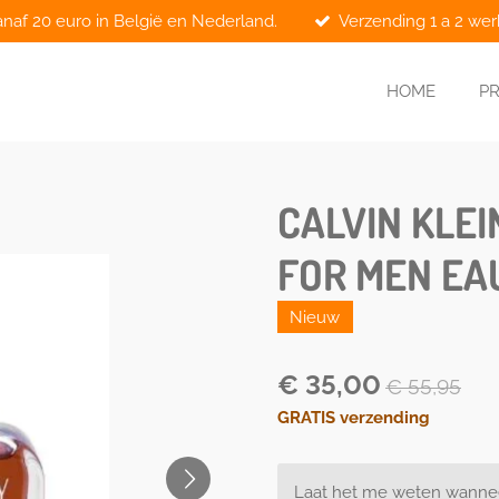
anaf 20 euro in België en Nederland.
Verzending 1 a 2 we
HOME
P
CALVIN KLEI
FOR MEN EA
Nieuw
€ 35,00
€ 55,95
GRATIS verzending
Laat het me weten wanneer