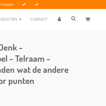
erkdagen.
RODUCTEN
CONTACT
Denk -
el - Telraam -
aden wat de andere
or punten