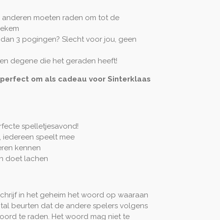
e anderen moeten raden om tot de
tiekem
dan 3 pogingen? Slecht voor jou, geen
en degene die het geraden heeft!
n perfect om als cadeau voor Sinterklaas
rfecte spelletjesavond!
n, iedereen speelt mee
leren kennen
n doet lachen
chrijf in het geheim het woord op waaraan
tal beurten dat de andere spelers volgens
ord te raden. Het woord mag niet te