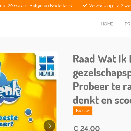
naf 20 euro in België en Nederland.
Verzending 1 a 2 w
HOME
P
Raad Wat Ik 
gezelschapsp
Probeer te r
denkt en sco
Nieuw
€ 24,00