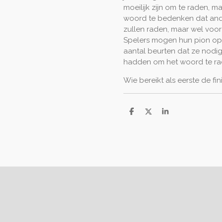
moeilijk zijn om te raden, m
woord te bedenken dat ander
zullen raden, maar wel voor
Spelers mogen hun pion op 
aantal beurten dat ze nodi
hadden om het woord te ra
Wie bereikt als eerste de fi
D
D
S
e
e
h
l
e
a
e
l
r
n
e