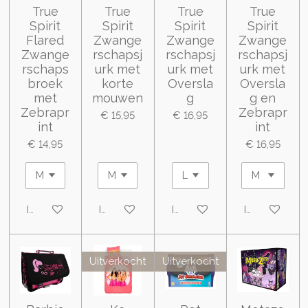
True
True
True
True
Spirit
Spirit
Spirit
Spirit
Flared
Zwange
Zwange
Zwange
Zwange
rschapsj
rschapsj
rschapsj
rschaps
urk met
urk met
urk met
broek
korte
Oversla
Oversla
met
mouwen
g
g en
Zebrapr
Zebrapr
€ 15,95
€ 16,95
int
int
€ 14,95
€ 16,95
In winkelwagen
In winkelwagen
In winkelwagen
In winkelwa
Uitverkocht
Uitverkocht