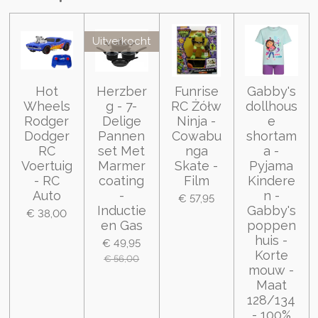
Uitverkocht
Hot
Herzber
Funrise
Gabby's
Wheels
g - 7-
RC Żółw
dollhous
Rodger
Delige
Ninja -
e
Dodger
Pannen
Cowabu
shortam
RC
set Met
nga
a -
Voertuig
Marmer
Skate -
Pyjama
- RC
coating
Film
Kindere
Auto
-
n -
€ 57,95
Inductie
Gabby's
€ 38,00
en Gas
poppen
huis -
€ 49,95
Korte
€ 56,00
mouw -
Maat
128/134
- 100%