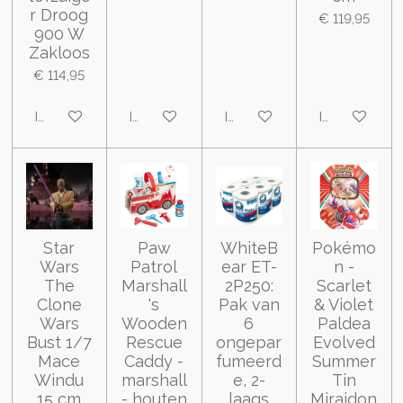
r Droog
€ 119,95
900 W
Zakloos
€ 114,95
In winkelwagen
In winkelwagen
In winkelwagen
In winkelwa
Star
Paw
WhiteB
Pokémo
Wars
Patrol
ear ET-
n -
The
Marshall
2P250:
Scarlet
Clone
's
Pak van
& Violet
Wars
Wooden
6
Paldea
Bust 1/7
Rescue
ongepar
Evolved
Mace
Caddy -
fumeerd
Summer
Windu
marshall
e, 2-
Tin
15 cm
- houten
laags
Miraidon