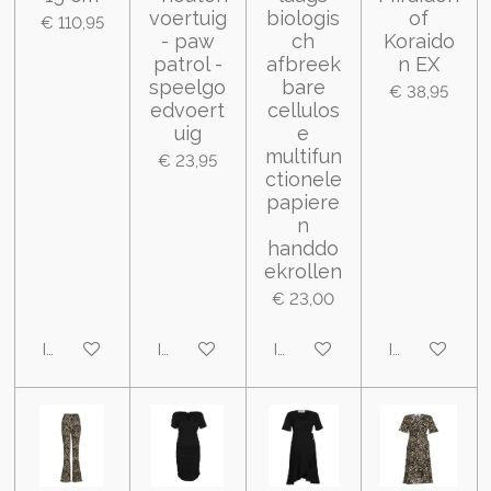
voertuig
biologis
of
€ 110,95
- paw
ch
Koraido
patrol -
afbreek
n EX
speelgo
bare
€ 38,95
edvoert
cellulos
uig
e
multifun
€ 23,95
ctionele
papiere
n
handdo
ekrollen
€ 23,00
In winkelwagen
In winkelwagen
In winkelwagen
In winkelwa