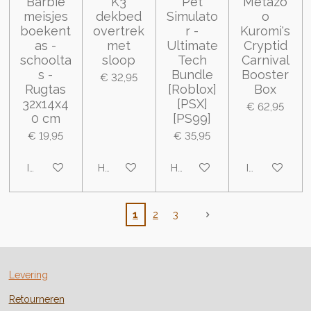
Barbie
K3
Pet
Metazo
meisjes
dekbed
Simulato
o
boekent
overtrek
r -
Kuromi's
as -
met
Ultimate
Cryptid
schoolta
sloop
Tech
Carnival
s -
Bundle
Booster
€ 32,95
Rugtas
[Roblox]
Box
32x14x4
[PSX]
€ 62,95
0 cm
[PS99]
€ 19,95
€ 35,95
In winkelwagen
Houd mij op de hoogte
Houd mij op de hoogte
In winkelwa
1
2
3
Levering
Retourneren