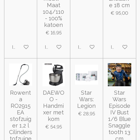
Maat
e 18 cm
104/110
€ 95,00
- 100%
katoen
€ 16,95
In winkelwagen
In winkelwagen
In winkelwagen
In winkelwa
Rowent
DAEWO
Star
Star
a
O -
Wars:
Wars
RO2915
Handmi
Legion
Episode
EA
xer met
IV Bust
€ 28,95
stofzuig
kom
1/6 Blue
er 1,2 l
Snaggle
€ 54,95
Cilinders
tooth 13
tofzuige
cm