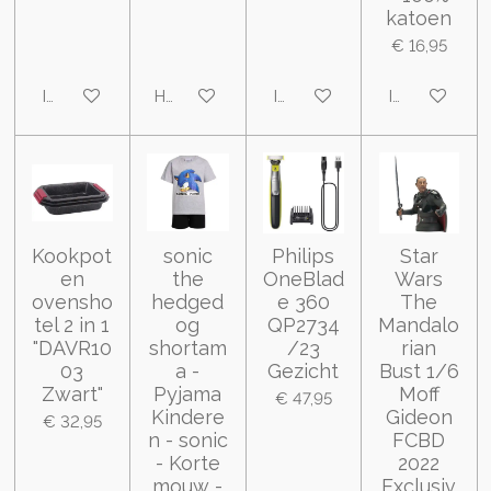
katoen
€ 16,95
In winkelwagen
Houd mij op de hoogte
In winkelwagen
In winkelwa
Kookpot
sonic
Philips
Star
en
the
OneBlad
Wars
ovensho
hedged
e 360
The
tel 2 in 1
og
QP2734
Mandalo
"DAVR10
shortam
/23
rian
03
a -
Gezicht
Bust 1/6
Zwart"
Pyjama
Moff
€ 47,95
Kindere
Gideon
€ 32,95
n - sonic
FCBD
- Korte
2022
mouw -
Exclusiv