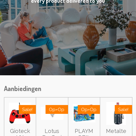
every product delivered to you
Aanbiedingen
Sale!
Op=Op
Op=Op
Sale!
Gioteck
Lotus
PLAYM
Metalte