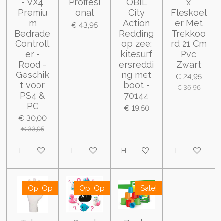
- VX4
Proffesi
OBIL
x
Premiu
onal
City
Fleskoel
m
Action
er Met
€ 43,95
Bedrade
Redding
Trekkoo
Controll
op zee:
rd 21 Cm
er -
kitesurf
Pvc
Rood -
ersreddi
Zwart
Geschik
ng met
€ 24,95
t voor
boot -
€ 36,96
PS4 &
70144
PC
€ 19,50
€ 30,00
€ 33,95
In winkelwagen
In winkelwagen
Houd mij op de hoogte
In winkelwa
Op=Op
Op=Op
Sale!