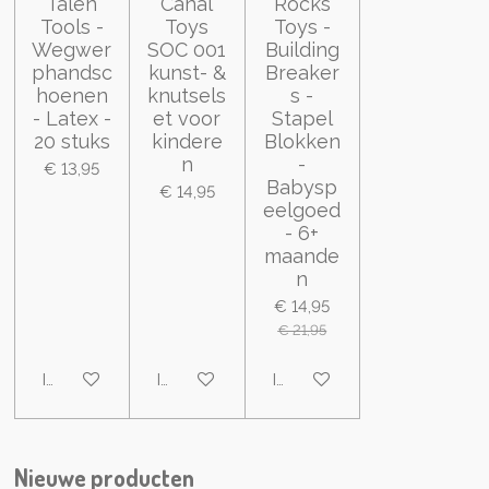
Talen
Canal
Rocks
Tools -
Toys
Toys -
Wegwer
SOC 001
Building
phandsc
kunst- &
Breaker
hoenen
knutsels
s -
- Latex -
et voor
Stapel
20 stuks
kindere
Blokken
n
-
€ 13,95
Babysp
€ 14,95
eelgoed
- 6+
maande
n
€ 14,95
€ 21,95
In winkelwagen
In winkelwagen
In winkelwagen
Nieuwe producten